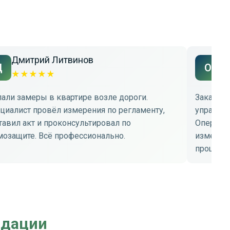
Дмитрий Литвинов
О
Д
О
★
★
★
★
★
★
али замеры в квартире возле дороги.
Заказыва
циалист провёл измерения по регламенту,
управля
тавил акт и проконсультировал по
Оператив
озащите. Всё профессионально.
измерени
проще от
ндации