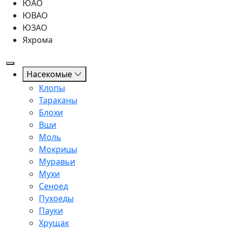
ЮАО
ЮВАО
ЮЗАО
Яхрома
Насекомые
Клопы
Тараканы
Блохи
Вши
Моль
Мокрицы
Муравьи
Мухи
Сеноед
Пухоеды
Пауки
Хрущак