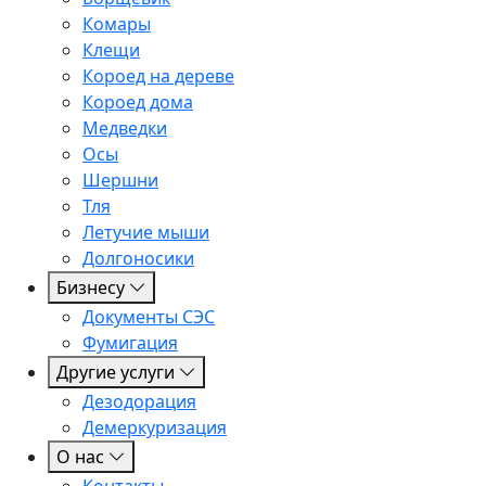
Комары
Клещи
Короед на дереве
Короед дома
Медведки
Осы
Шершни
Тля
Летучие мыши
Долгоносики
Бизнесу
Документы СЭС
Фумигация
Другие услуги
Дезодорация
Демеркуризация
О нас