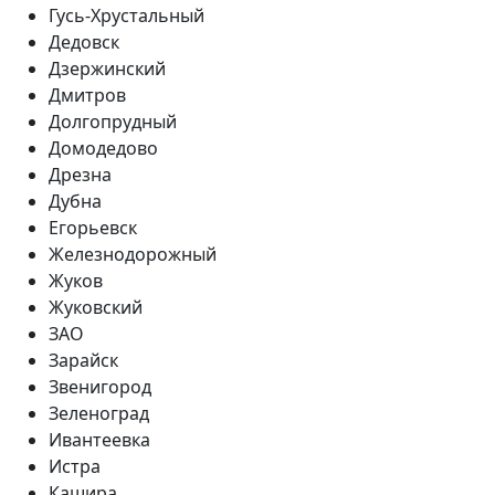
Гусь-Хрустальный
Дедовск
Дзержинский
Дмитров
Долгопрудный
Домодедово
Дрезна
Дубна
Егорьевск
Железнодорожный
Жуков
Жуковский
ЗАО
Зарайск
Звенигород
Зеленоград
Ивантеевка
Истра
Кашира