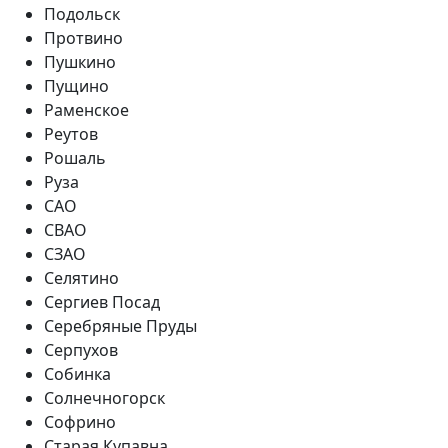
Подольск
Протвино
Пушкино
Пущино
Раменское
Реутов
Рошаль
Руза
САО
СВАО
СЗАО
Селятино
Сергиев Посад
Серебряные Пруды
Серпухов
Собинка
Солнечногорск
Софрино
Старая Купавна