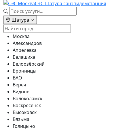
СЭС Шатура
санэпидемстанция
Шатура
Москва
Александров
Апрелевка
Балашиха
Белоозёрский
Бронницы
ВАО
Верея
Видное
Волоколамск
Воскресенск
Высоковск
Вязьма
Голицыно