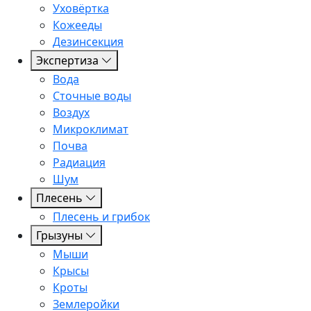
Уховёртка
Кожееды
Дезинсекция
Экспертиза
Вода
Сточные воды
Воздух
Микроклимат
Почва
Радиация
Шум
Плесень
Плесень и грибок
Грызуны
Мыши
Крысы
Кроты
Землеройки