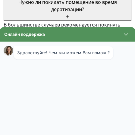
Нужно ли покидать помещение во время
дератизации?
В большинстве случаев рекомендуется покинуть
помещение на время обработки и проветривания.
Конкретные рекомендации даст специалист.
Даете ли вы гарантию на услуги дератизации?
Да, мы предоставляем гарантию до 1 года на
обработку от грызунов, при условии соблюдения
наших рекомендаций.
Методы уничтожения грызунов
Существует несколько подходов. Химический метод
— использование родентицидов. Это яды для
грызунов. Они бывают острые и хронические.
Современные средства часто включают
антикоагулянты. Грызуны гибнут через несколько
дней. Метод эффективен, но требует осторожности.