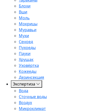
Тараканы
Блохи
Вши
Моль
Мокрицы
Муравьи
Мухи
Сеноед
Пухоеды
Пауки
Хрущак
Уховёртка
Кожееды
Дезинсекция
Экспертиза
Вода
Сточные воды
Воздух
Микроклимат