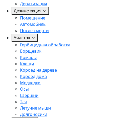
Дератизация
Дезинфекция
Помещение
Автомобиль
После смерти
Участок
Гербицидная обработка
Борщевик
Комары
Клещи
Короед на дереве
Короед дома
Медведки
Осы
Шершни
Тля
Летучие мыши
Долгоносики